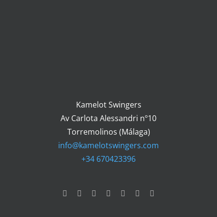
Kamelot Swingers
Av Carlota Alessandri nº10
Torremolinos (Málaga)
info@kamelotswingers.com
+34 670423396