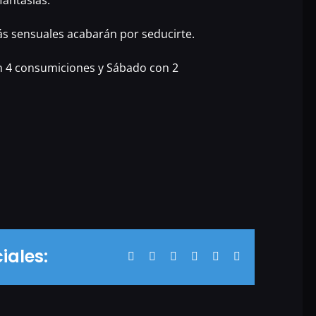
fantasías.
ás sensuales acabarán por seducirte.
n 4 consumiciones y Sábado con 2
iales:
Facebook
X
WhatsApp
Tumblr
Pinterest
Correo
electrónico