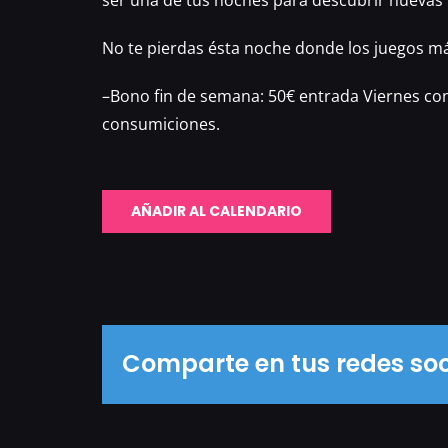
ser una de tus noches para descubrir nuevas 
No te pierdas ésta noche donde los juegos m
–Bono fin de semana: 50€ entrada Viernes co
consumiciones.
AÑADIR AL CALENDARIO
Comparte en tus redes soc