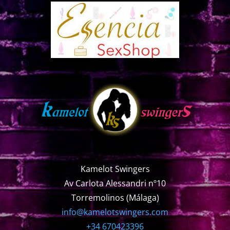
Kamelot Swingers
Av Carlota Alessandri nº10
Torremolinos (Málaga)
info@kamelotswingers.com
+34 670423396