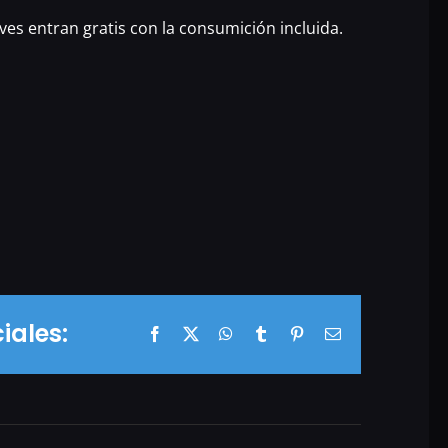
eves entran gratis con la consumición incluida.
iales:
Facebook
X
WhatsApp
Tumblr
Pinterest
Correo
electrónico