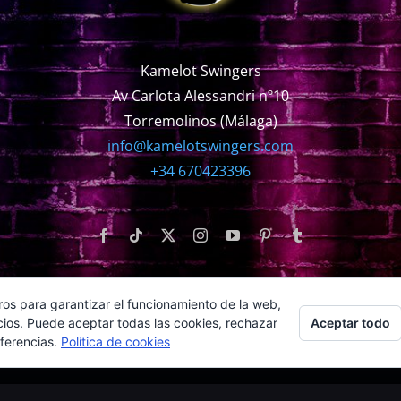
Kamelot Swingers
Av Carlota Alessandri nº10
Torremolinos (Málaga)
info@kamelotswingers.com
+34 670423396
ros para garantizar el funcionamiento de la web,
Aceptar todo
cios. Puede aceptar todas las cookies, rechazar
eferencias.
Política de cookies
right
2026 | Creado por
MarketingCMMálaga
| Todos los derechos res