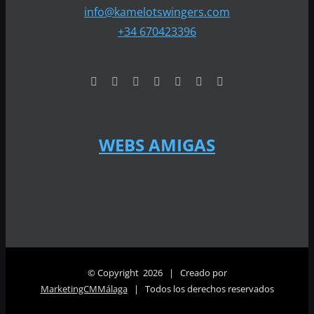
info@kamelotswingers.com
+34 670423396
WEBS AMIGAS
© Copyright
2026 | Creado por
MarketingCMMálaga
| Todos los derechos reservados