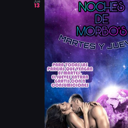
Jue
13