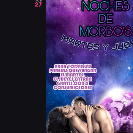
Jue
27